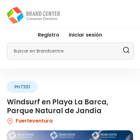
Pasar
al
contenido
principal
User
Registro
Iniciar sesión
account
menu
Buscar
by
Promotur
PH7301
Windsurf en Playa La Barca,
Parque Natural de Jandía
Fuerteventura