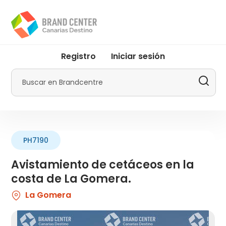
Pasar
al
contenido
principal
User
Registro
Iniciar sesión
account
menu
Buscar
by
Promotur
PH7190
Avistamiento de cetáceos en la
costa de La Gomera.
La Gomera