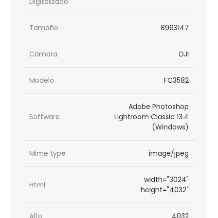
Digitalizado
Tamaño
8963147
Cámara
DJI
Modelo
FC3582
Adobe Photoshop
Software
Lightroom Classic 13.4
(Windows)
Mime type
image/jpeg
width="3024"
Html
height="4032"
Alto
4032