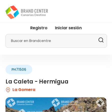
Pasar
al
contenido
principal
User
Registro
Iniciar sesión
account
menu
Buscar
by
Promotur
PH71506
La Caleta - Hermigua
La Gomera