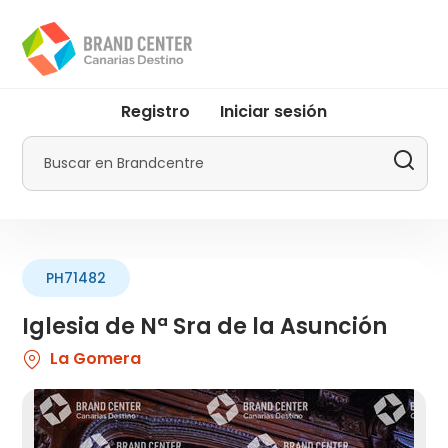
Pasar
al
contenido
principal
User
Registro
Iniciar sesión
account
menu
Buscar
by
Promotur
PH71482
Iglesia de Nª Sra de la Asunción
La Gomera