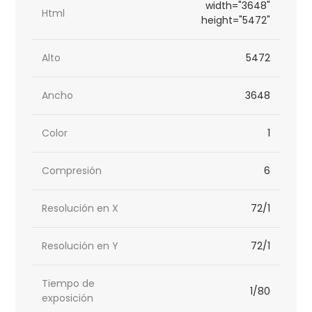
width="3648"
Html
height="5472"
Alto
5472
Ancho
3648
Color
1
Compresión
6
Resolución en X
72/1
Resolución en Y
72/1
Tiempo de
1/80
exposición