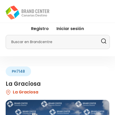
Pasar
al
contenido
principal
User
Registro
Iniciar sesión
account
menu
Buscar
by
Promotur
PH7148
La Graciosa
La Graciosa