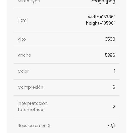
Mime type
image/jpeg
width="5386"
Html
height="3590"
Alto
3590
Ancho
5386
Color
1
Compresión
6
Interpretación
2
fotométrica
Resolución en X
72/1