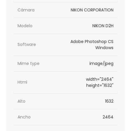
Cámara
NIKON CORPORATION
Modelo
NIKON D2H
Adobe Photoshop CS
Software
Windows
Mime type
image/jpeg
width="2464"
Html
height="1632"
Alto
1632
Ancho
2464