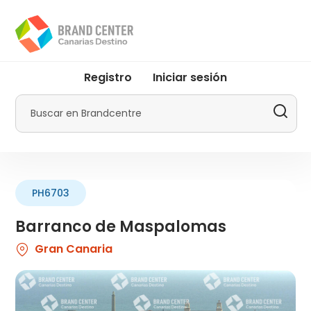
Pasar
al
contenido
principal
User
Registro
Iniciar sesión
account
menu
Buscar
by
Promotur
PH6703
Barranco de Maspalomas
Gran Canaria