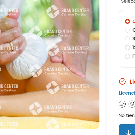
Selec
O
O
3
1
F
L
Licenc
No tien