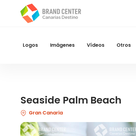
Pasar
al
contenido
principal
Logos
Imágenes
Vídeos
Otros
Menu
Navegacion
Seaside Palm Beach
Gran Canaria