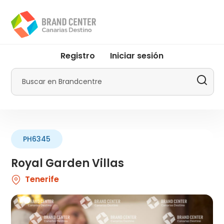
Pasar
al
contenido
principal
User
Registro
Iniciar sesión
account
menu
Buscar
by
Promotur
PH6345
Royal Garden Villas
Tenerife