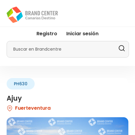
Pasar
al
contenido
principal
User
Registro
Iniciar sesión
account
menu
Buscar
by
Promotur
PH630
Ajuy
Fuerteventura