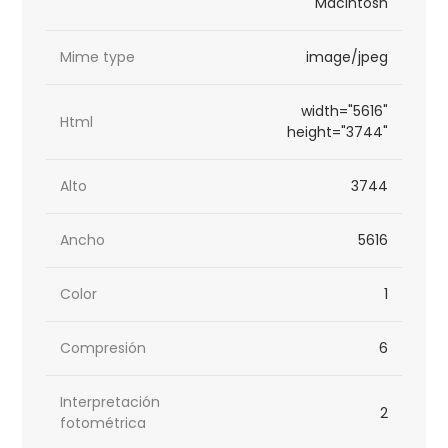
Macintosh
Mime type
image/jpeg
width="5616"
Html
height="3744"
Alto
3744
Ancho
5616
Color
1
Compresión
6
Interpretación
2
fotométrica