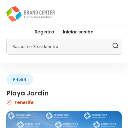
Pasar
al
contenido
principal
User
Registro
Iniciar sesión
account
menu
Buscar
by
Promotur
PH594
Playa Jardín
Tenerife