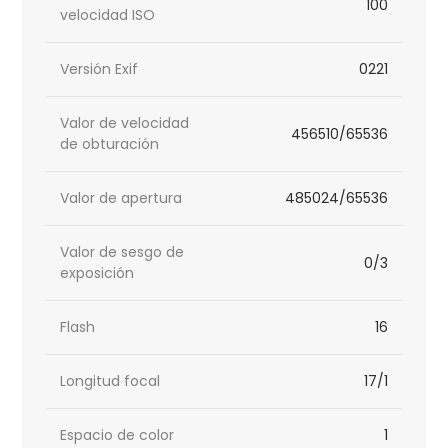
100
velocidad ISO
Versión Exif
0221
Valor de velocidad
456510/65536
de obturación
Valor de apertura
485024/65536
Valor de sesgo de
0/3
exposición
Flash
16
Longitud focal
17/1
Espacio de color
1