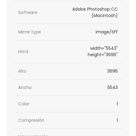
Adobe Photoshop CC
Software
(Macintosh)
Mime type
image/tiff
width="5543"
Html
height="3696"
Alto
3696
Ancho
5543
Color
1
Compresión
1