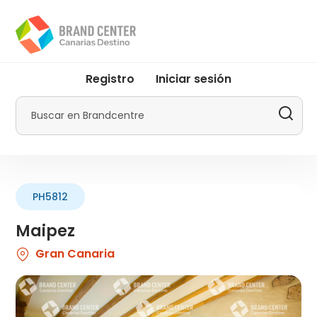
Pasar
al
contenido
principal
User
Registro
Iniciar sesión
account
menu
Buscar
by
Promotur
PH5812
Maipez
Gran Canaria