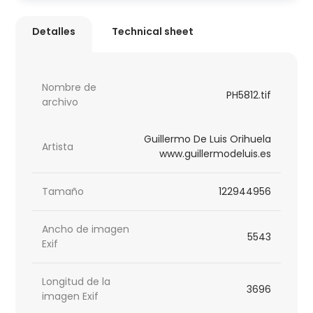
Detalles
Technical sheet
Nombre de
PH5812.tif
archivo
Guillermo De Luis Orihuela
Artista
www.guillermodeluis.es
Tamaño
122944956
Ancho de imagen
5543
Exif
Longitud de la
3696
imagen Exif