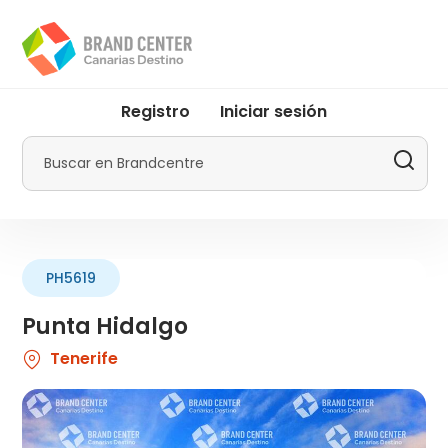
Pasar
al
contenido
principal
User
Registro
Iniciar sesión
account
menu
Buscar
by
Promotur
PH5619
Punta Hidalgo
Tenerife