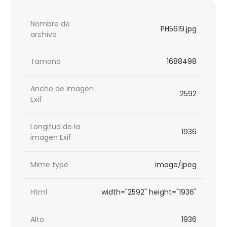
Nombre de
PH5619.jpg
archivo
Tamaño
1688498
Ancho de imagen
2592
Exif
Longitud de la
1936
imagen Exif
Mime type
image/jpeg
Html
width="2592" height="1936"
Alto
1936