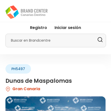
Pasar
al
contenido
principal
User
Registro
Iniciar sesión
account
menu
Buscar
by
Promotur
PH5497
Dunas de Maspalomas
Gran Canaria