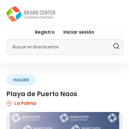
Pasar
al
contenido
principal
User
Registro
Iniciar sesión
account
menu
Buscar
by
Promotur
PH3486
Playa de Puerto Naos
La Palma