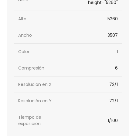
height="5260"
Alto
5260
Ancho
3507
Color
1
Compresión
6
Resolución en X
72/1
Resolución en Y
72/1
Tiempo de
1/100
exposición