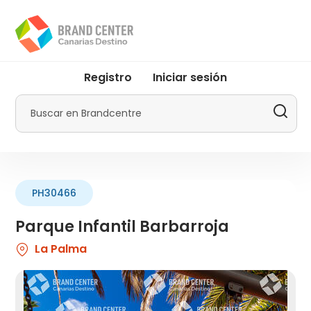
Pasar
al
contenido
principal
User
Registro
Iniciar sesión
account
menu
Buscar
by
Promotur
PH30466
Parque Infantil Barbarroja
La Palma