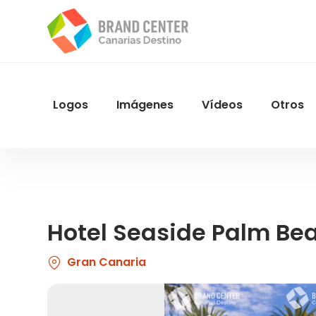
Pasar
al
contenido
principal
Logos
Imágenes
Vídeos
Otros
Menu
Navegacion
Hotel Seaside Palm Be
Gran Canaria