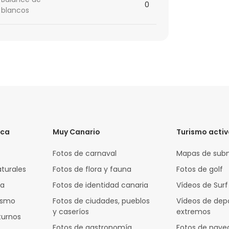
0
blancos
ica
Muy Canario
Turismo acti
Fotos de carnaval
Mapas de sub
aturales
Fotos de flora y fauna
Fotos de golf
za
Fotos de identidad canaria
Vídeos de Surf
rismo
Fotos de ciudades, pueblos
Vídeos de dep
y caseríos
extremos
turnos
Fotos de gastronomía
Fotos de nave