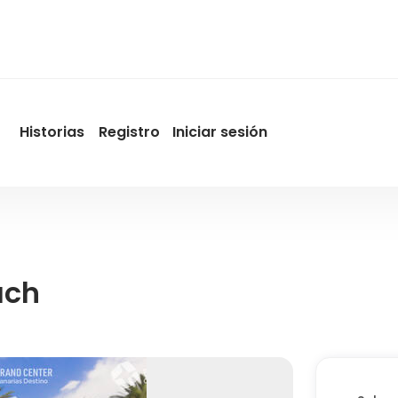
Historias
Registro
Iniciar sesión
User
account
menu
by
Promotur
ach