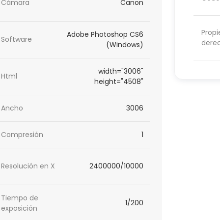
Cámara
Canon
Propi
Adobe Photoshop CS6
Software
dere
(Windows)
width="3006"
Html
height="4508"
Ancho
3006
Compresión
1
Resolución en X
2400000/10000
Tiempo de
1/200
exposición