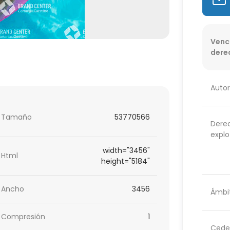
Venc
dere
Autor
Tamaño
53770566
Dere
explo
width="3456"
Html
height="5184"
Ancho
3456
Ámbit
Compresión
1
Cede