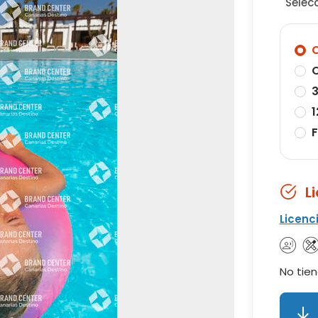
Selec
O
O
3
1
F
L
Licenc
No tien