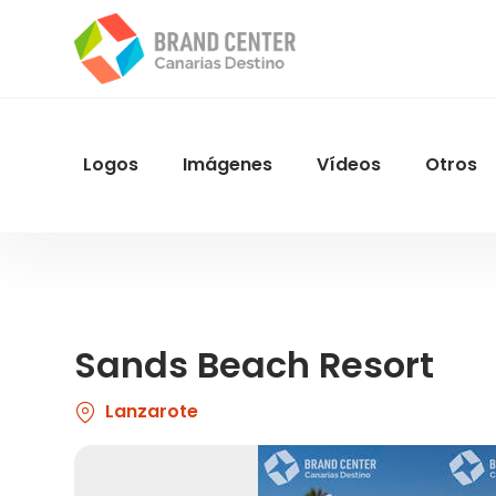
Pasar
al
contenido
principal
Logos
Imágenes
Vídeos
Otros
Menu
Navegacion
Sands Beach Resort
Lanzarote