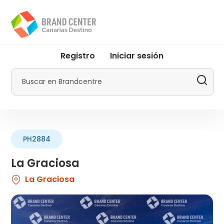
Pasar
al
contenido
principal
User
Registro
Iniciar sesión
account
menu
Buscar
by
Promotur
PH2884
La Graciosa
La Graciosa