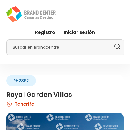
Pasar
al
contenido
principal
User
Registro
Iniciar sesión
account
menu
Buscar
by
Promotur
PH2862
Royal Garden Villas
Tenerife