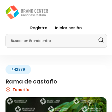
Pasar
al
contenido
principal
User
Registro
Iniciar sesión
account
menu
Buscar
by
Promotur
PH2839
Rama de castaño
Tenerife