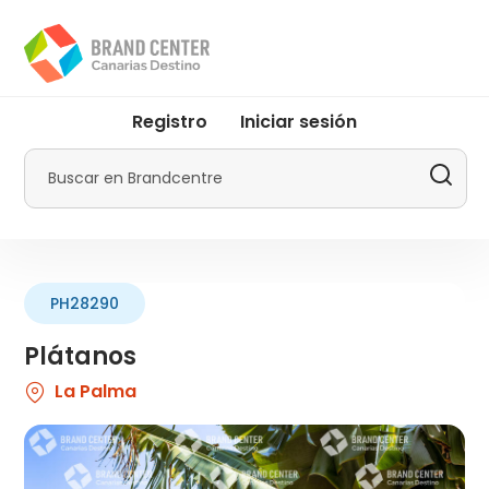
Pasar
al
contenido
principal
User
Registro
Iniciar sesión
account
menu
Buscar
by
Promotur
PH28290
Plátanos
La Palma