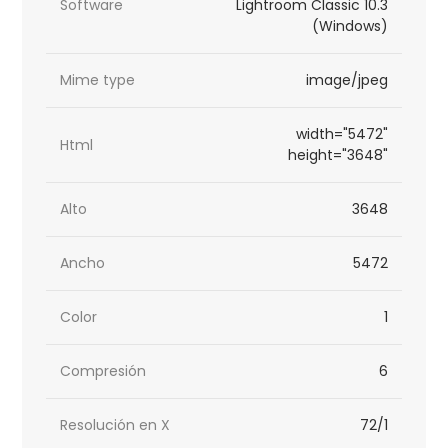
Software
Lightroom Classic 10.3
(Windows)
Mime type
image/jpeg
width="5472"
Html
height="3648"
Alto
3648
Ancho
5472
Color
1
Compresión
6
Resolución en X
72/1