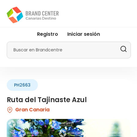
Pasar
al
contenido
principal
User
Registro
Iniciar sesión
account
menu
Buscar
by
Promotur
PH2663
Ruta del Tajinaste Azul
Gran Canaria