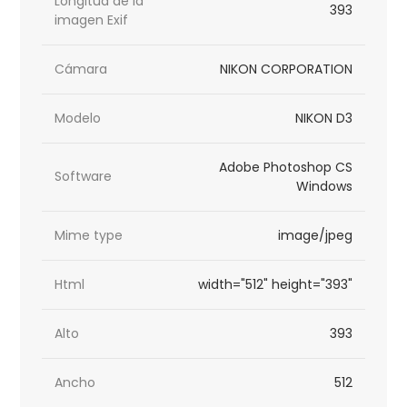
Longitud de la
393
imagen Exif
Cámara
NIKON CORPORATION
Modelo
NIKON D3
Adobe Photoshop CS
Software
Windows
Mime type
image/jpeg
Html
width="512" height="393"
Alto
393
Ancho
512