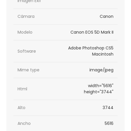
imagen Exif
Cámara
Canon
Modelo
Canon EOS 5D Mark II
Adobe Photoshop CS5
Software
Macintosh
Mime type
image/jpeg
width="5616"
Html
height="3744"
Alto
3744
Ancho
5616