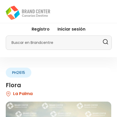
Pasar
al
contenido
principal
User
Registro
Iniciar sesión
account
menu
Buscar
by
Promotur
PH2615
Flora
La Palma