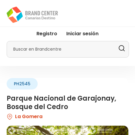
Pasar
al
contenido
principal
User
Registro
Iniciar sesión
account
menu
Buscar
by
Promotur
PH2545
Parque Nacional de Garajonay,
Bosque del Cedro
La Gomera