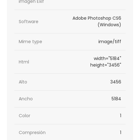
imagen Exif
Adobe Photoshop CS6
Software
(Windows)
Mime type
image/tiff
width="5184"
Html
height="3456"
Alto
3456
Ancho
5184
Color
1
Compresión
1