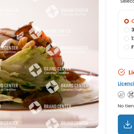
Selec
O
3
1
F
L
Licenc
No tien