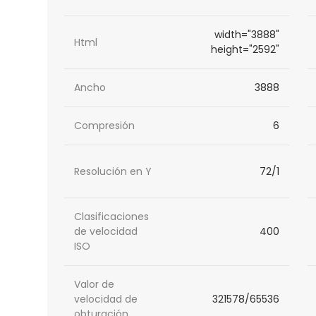
width="3888"
Html
height="2592"
Ancho
3888
Compresión
6
Resolución en Y
72/1
Clasificaciones
de velocidad
400
ISO
Valor de
velocidad de
321578/65536
obturación