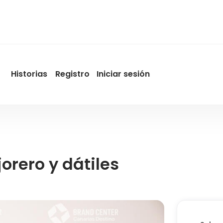
Historias
Registro
Iniciar sesión
User
account
menu
by
Promotur
rero y dátiles