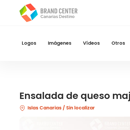
Pasar
al
contenido
principal
Logos
Imágenes
Vídeos
Otros
Menu
Navegacion
Ensalada de queso majo
Islas Canarias / Sin localizar