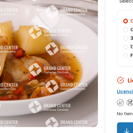
Selec
O
O
3
1
F
L
Licenc
No tien