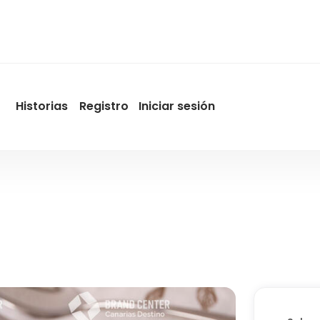
Historias
Registro
Iniciar sesión
User
account
menu
by
Promotur