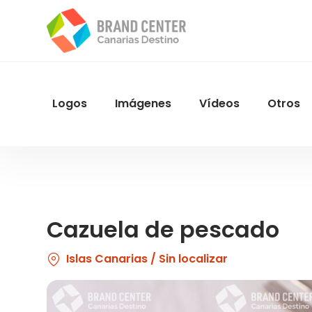
Pasar
al
contenido
principal
Logos
Imágenes
Vídeos
Otros
Menu
Navegacion
Cazuela de pescado
Islas Canarias / Sin localizar