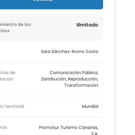
imiento de los
Ilimitado
chos
Sara Sánchez-Romo Costa
chos de
Comunicación Pública,
tación
Distribución, Reproducción,
Transformación
o territorial
Mundial
nte
Promotur Turismo Canarias,
S.A.