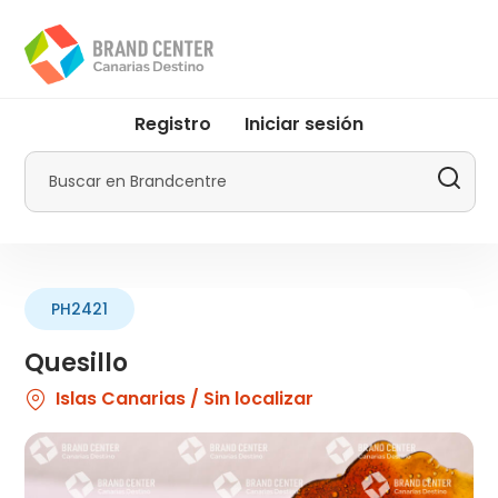
Pasar
al
contenido
principal
User
Registro
Iniciar sesión
account
menu
Buscar
by
Promotur
PH2421
Quesillo
Islas Canarias / Sin localizar