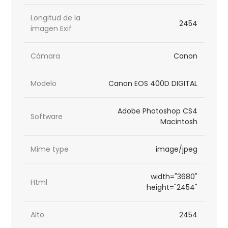
Longitud de la
2454
imagen Exif
Cámara
Canon
Modelo
Canon EOS 400D DIGITAL
Adobe Photoshop CS4
Software
Macintosh
Mime type
image/jpeg
width="3680"
Html
height="2454"
Alto
2454