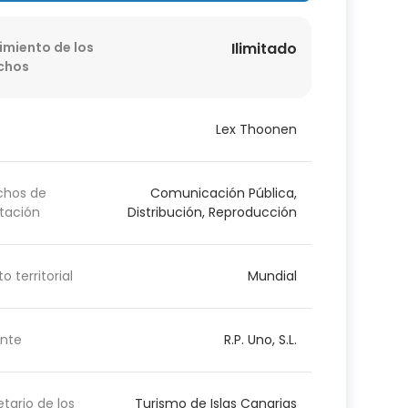
imiento de los
Ilimitado
chos
Lex Thoonen
chos de
Comunicación Pública,
tación
Distribución, Reproducción
o territorial
Mundial
nte
R.P. Uno, S.L.
etario de los
Turismo de Islas Canarias