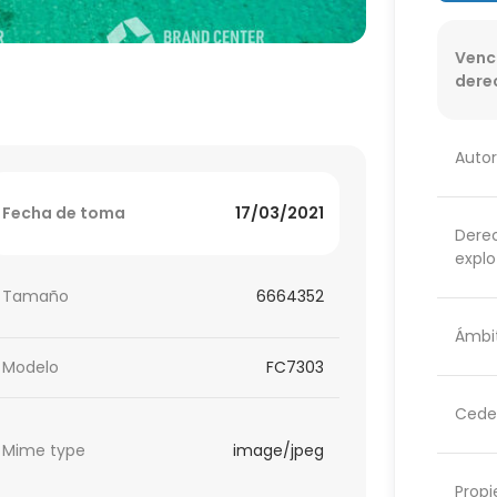
Venc
dere
Autor
Fecha de toma
17/03/2021
Dere
explo
Tamaño
6664352
Ámbit
Modelo
FC7303
Cede
Mime type
image/jpeg
Propi