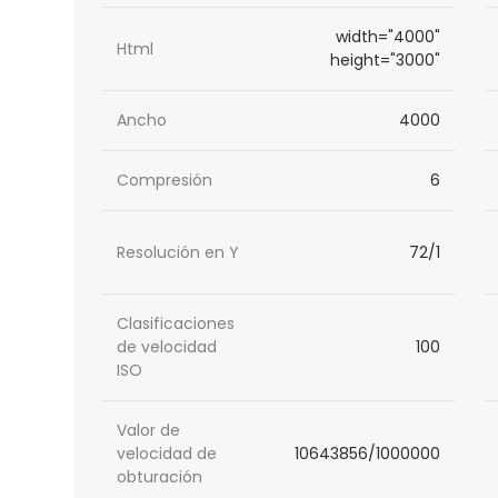
width="4000"
Html
height="3000"
Ancho
4000
Compresión
6
Resolución en Y
72/1
Clasificaciones
de velocidad
100
ISO
Valor de
velocidad de
10643856/1000000
obturación