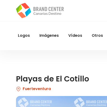
Pasar
al
contenido
principal
Logos
Imágenes
Vídeos
Otros
Menu
Navegacion
Playas de El Cotillo
Fuerteventura