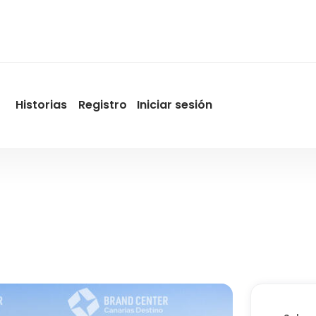
Historias
Registro
Iniciar sesión
User
account
menu
by
Promotur