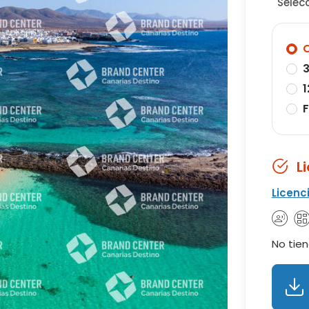
Selec
O
3
1
F
L
Licenc
No tien