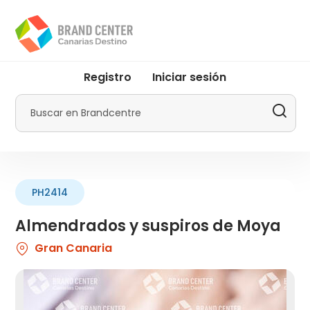
Pasar
al
contenido
principal
User
Registro
Iniciar sesión
account
menu
Buscar
by
Promotur
PH2414
Almendrados y suspiros de Moya
Gran Canaria