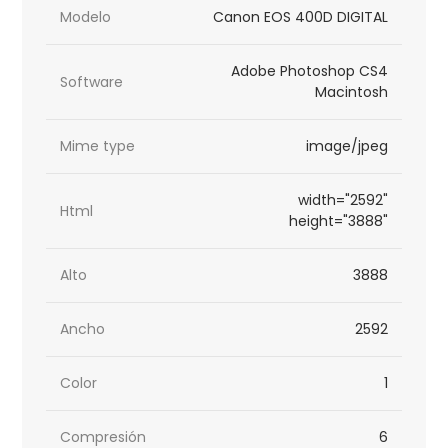
Modelo
Canon EOS 400D DIGITAL
Adobe Photoshop CS4
Software
Macintosh
Mime type
image/jpeg
width="2592"
Html
height="3888"
Alto
3888
Ancho
2592
Color
1
Compresión
6