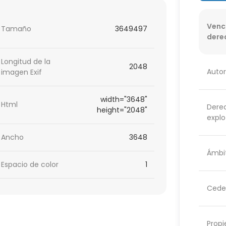
Venc
Tamaño
3649497
dere
Longitud de la
2048
Autor
imagen Exif
width="3648"
Html
Dere
height="2048"
explo
Ancho
3648
Ámbit
Espacio de color
1
Cede
Propi