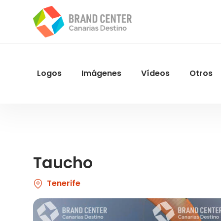
Pasar
al
contenido
principal
Logos
Imágenes
Vídeos
Otros
Menu
Navegacion
Taucho
Tenerife