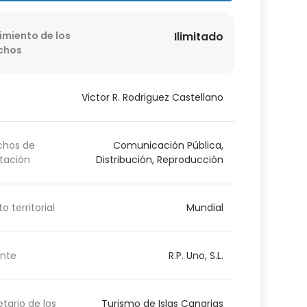
imiento de los
Ilimitado
chos
Victor R. Rodriguez Castellano
chos de
Comunicación Pública,
tación
Distribución, Reproducción
o territorial
Mundial
nte
R.P. Uno, S.L.
etario de los
Turismo de Islas Canarias