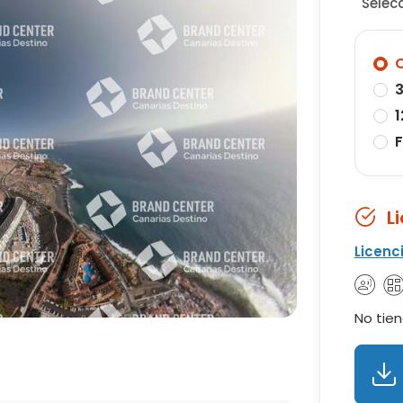
Selec
O
3
1
F
L
Licenc
No tien