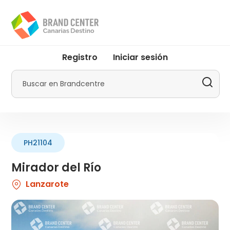
Pasar
al
contenido
principal
User
Registro
Iniciar sesión
account
menu
Buscar
by
Promotur
PH21104
Mirador del Río
Lanzarote