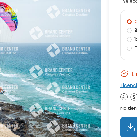
Selec
O
3
1
F
L
Licenc
No tien