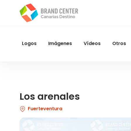
Pasar
al
contenido
principal
Logos
Imágenes
Vídeos
Otros
Menu
Navegacion
Los arenales
Fuerteventura