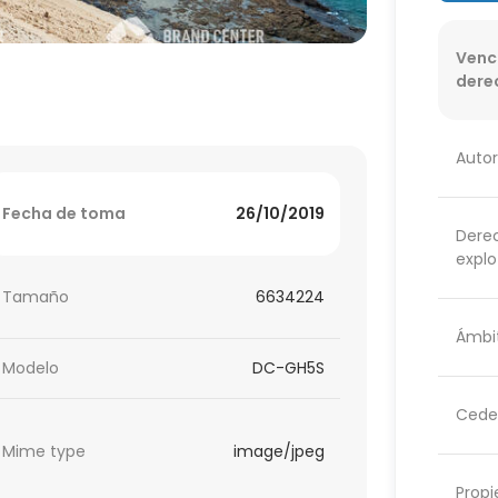
Venc
dere
Autor
Fecha de toma
26/10/2019
Dere
explo
Tamaño
6634224
Ámbit
Modelo
DC-GH5S
Cede
Mime type
image/jpeg
Propi