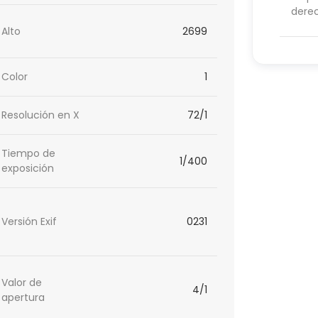
dere
Alto
2699
Color
1
Resolución en X
72/1
Tiempo de
1/400
exposición
Versión Exif
0231
Valor de
4/1
apertura