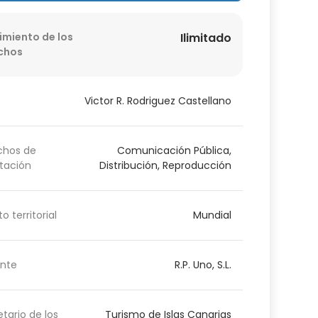
imiento de los
Ilimitado
chos
Victor R. Rodriguez Castellano
chos de
Comunicación Pública,
tación
Distribución, Reproducción
o territorial
Mundial
nte
R.P. Uno, S.L.
etario de los
Turismo de Islas Canarias