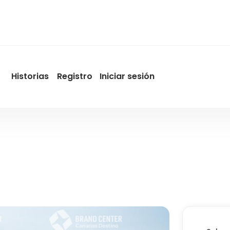
Historias
Registro
Iniciar sesión
User
account
menu
by
Promotur