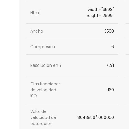
width="3598"
Html
height="2699"
Ancho
3598
Compresión
6
Resolución en Y
72/1
Clasificaciones
de velocidad
160
ISO
Valor de
velocidad de
8643856/1000000
obturación