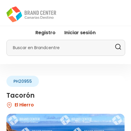
Pasar
al
contenido
principal
User
Registro
Iniciar sesión
account
menu
Buscar
by
Promotur
PH20955
Tacorón
El Hierro