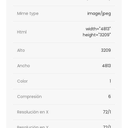
Mime type
image/jpeg
width="4813"
Html
height="3209"
Alto
3209
Ancho
4813
Color
1
Compresión
6
Resolución en X
72/1
Resolución en Y
72/1