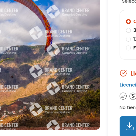
Selec
O
3
1
F
L
Licenc
No tien