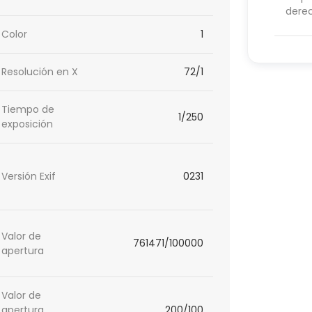
dere
Color
1
Resolución en X
72/1
Tiempo de
1/250
exposición
Versión Exif
0231
Valor de
761471/100000
apertura
Valor de
apertura
200/100