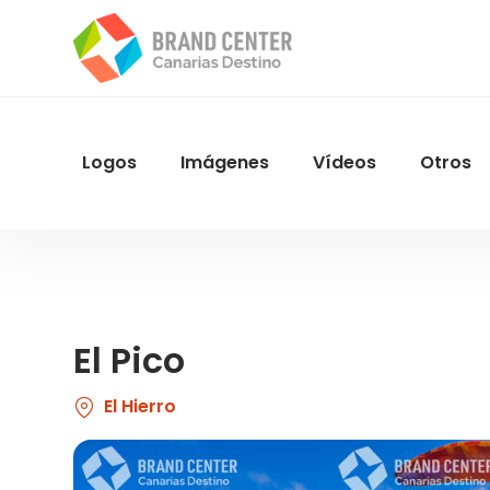
Pasar
al
contenido
principal
Logos
Imágenes
Vídeos
Otros
Menu
Navegacion
El Pico
El Hierro