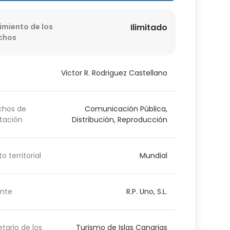
imiento de los
Ilimitado
chos
Victor R. Rodriguez Castellano
chos de
Comunicación Pública,
tación
Distribución, Reproducción
o territorial
Mundial
nte
R.P. Uno, S.L.
etario de los
Turismo de Islas Canarias