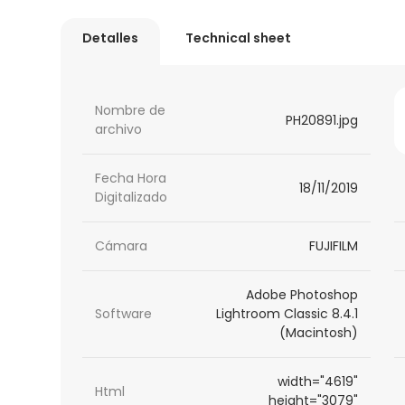
Detalles
Technical sheet
Nombre de
PH20891.jpg
archivo
Fecha Hora
18/11/2019
Digitalizado
Cámara
FUJIFILM
Adobe Photoshop
Software
Lightroom Classic 8.4.1
(Macintosh)
width="4619"
Html
height="3079"