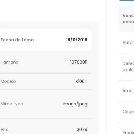
Venc
dere
Fecha de toma
18/11/2019
Autor
Tamaño
10700811
Dere
explo
Modelo
X100T
Ámbit
Mime type
image/jpeg
Cede
Alto
3079
Propi