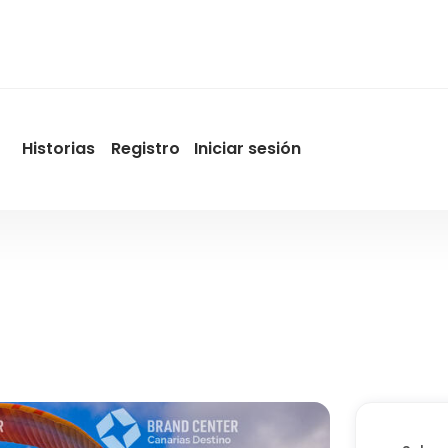
Historias
Registro
Iniciar sesión
User
account
menu
by
Promotur