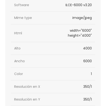
Software
ILCE-6000 v3.20
Mime type
image/jpeg
width="6000"
Html
height="4000"
Alto
4000
Ancho
6000
Color
1
Resolución en X
350/1
Resolución en Y
350/1