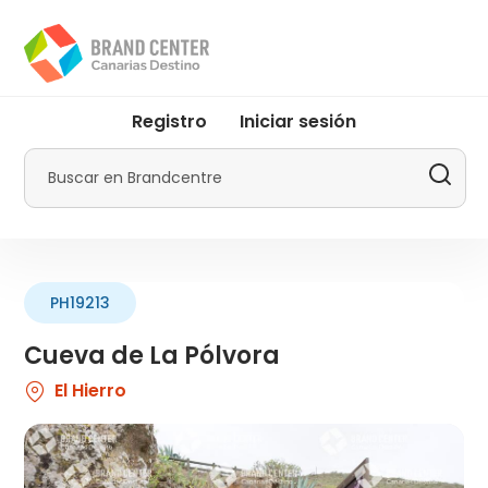
Pasar
al
contenido
principal
User
Registro
Iniciar sesión
account
menu
Buscar
by
Promotur
PH19213
Cueva de La Pólvora
El Hierro