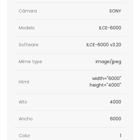
Cámara
SONY
Modelo
ILCE-6000
Software
ILCE-6000 v3.20
Mime type
image/jpeg
width="6000"
Html
height="4000"
Alto
4000
Ancho
6000
Color
1