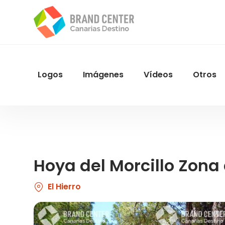
Pasar
al
contenido
principal
Logos
Imágenes
Vídeos
Otros
Menu
Navegacion
Hoya del Morcillo Zon
El Hierro