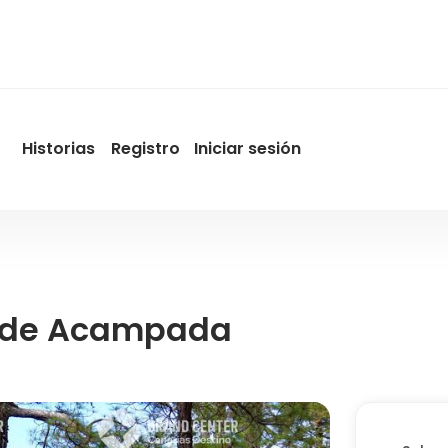
Historias
Registro
Iniciar sesión
User
account
menu
by
Promotur
a de Acampada