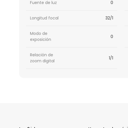
Fuente de luz
0
Longitud focal
32/1
Modo de
0
exposición
Relación de
1/1
zoom digital
HTML
Code