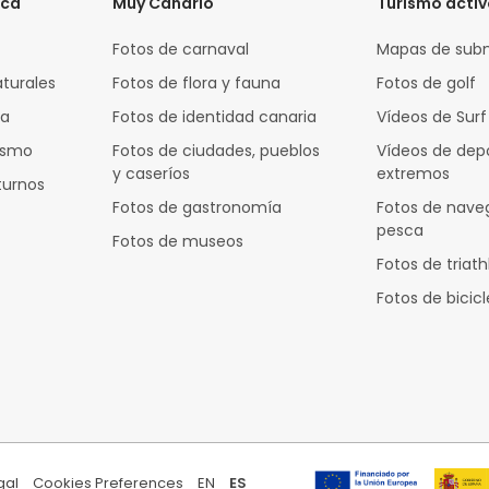
ica
Muy Canario
Turismo acti
Fotos de carnaval
Mapas de sub
aturales
Fotos de flora y fauna
Fotos de golf
za
Fotos de identidad canaria
Vídeos de Surf
rismo
Fotos de ciudades, pueblos
Vídeos de dep
y caseríos
extremos
turnos
Fotos de gastronomía
Fotos de nave
pesca
Fotos de museos
Fotos de triath
Fotos de bicic
gal
Cookies Preferences
EN
ES