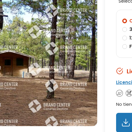
Selec
O
3
1
F
L
Licenc
No tien