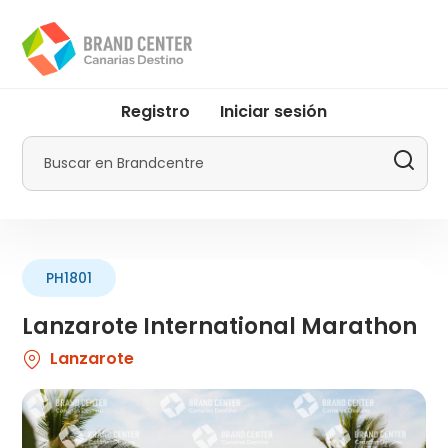
Pasar
al
contenido
principal
User
Registro
Iniciar sesión
account
menu
Buscar
by
Promotur
PH1801
Lanzarote International Marathon
Lanzarote