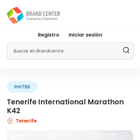
Pasar
al
contenido
principal
User
Registro
Iniciar sesión
account
menu
Buscar
by
Promotur
PH1798
Tenerife International Marathon
K42
Tenerife