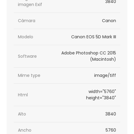
3840
imagen Exif
Cámara
Canon
Modelo
Canon EOS 5D Mark III
Adobe Photoshop CC 2015
Software
(Macintosh)
Mime type
image/tiff
width="5760"
Html
height="3840"
Alto
3840
Ancho
5760