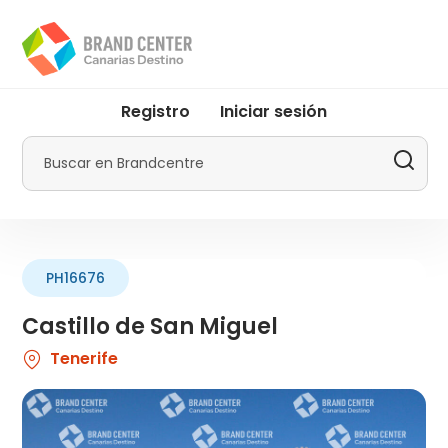
Pasar
al
contenido
principal
User
Registro
Iniciar sesión
account
menu
Buscar
by
Promotur
PH16676
Castillo de San Miguel
Tenerife