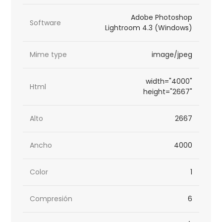
Adobe Photoshop
Software
Lightroom 4.3 (Windows)
Mime type
image/jpeg
width="4000"
Html
height="2667"
Alto
2667
Ancho
4000
Color
1
Compresión
6