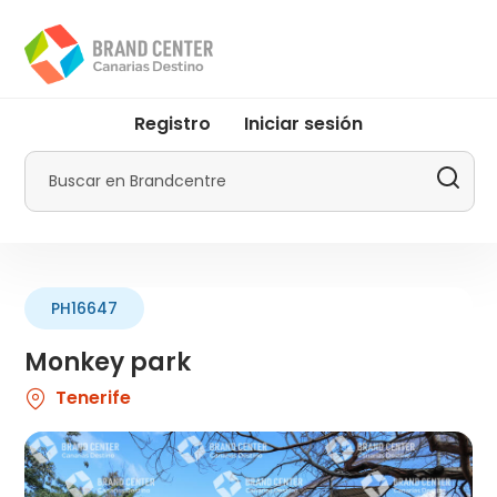
Pasar
al
contenido
principal
User
Registro
Iniciar sesión
account
menu
Buscar
by
Promotur
PH16647
Monkey park
Tenerife