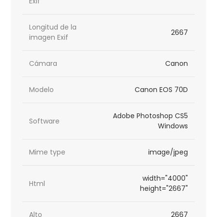
Exif
Longitud de la
2667
imagen Exif
Cámara
Canon
Modelo
Canon EOS 70D
Adobe Photoshop CS5
Software
Windows
Mime type
image/jpeg
width="4000"
Html
height="2667"
Alto
2667