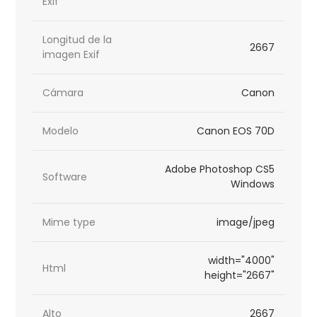
Exif
Longitud de la
2667
imagen Exif
Cámara
Canon
Modelo
Canon EOS 70D
Adobe Photoshop CS5
Software
Windows
Mime type
image/jpeg
width="4000"
Html
height="2667"
Alto
2667