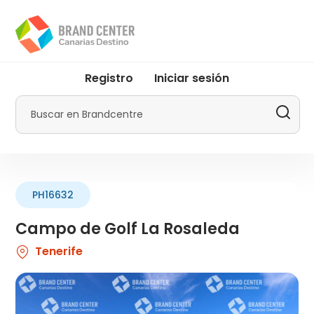
Pasar
al
contenido
principal
User
Registro
Iniciar sesión
account
menu
Buscar
by
Promotur
PH16632
Campo de Golf La Rosaleda
Tenerife