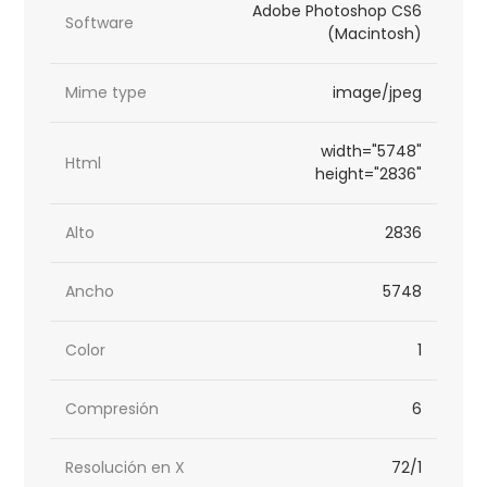
Adobe Photoshop CS6
Software
(Macintosh)
Mime type
image/jpeg
width="5748"
Html
height="2836"
Alto
2836
Ancho
5748
Color
1
Compresión
6
Resolución en X
72/1