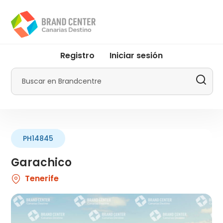
Pasar
al
contenido
principal
User
Registro
Iniciar sesión
account
menu
Buscar
by
Promotur
PH14845
Garachico
Tenerife