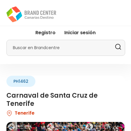
Pasar
al
contenido
principal
User
Registro
Iniciar sesión
account
menu
Buscar
by
Promotur
PH1462
Carnaval de Santa Cruz de
Tenerife
Tenerife