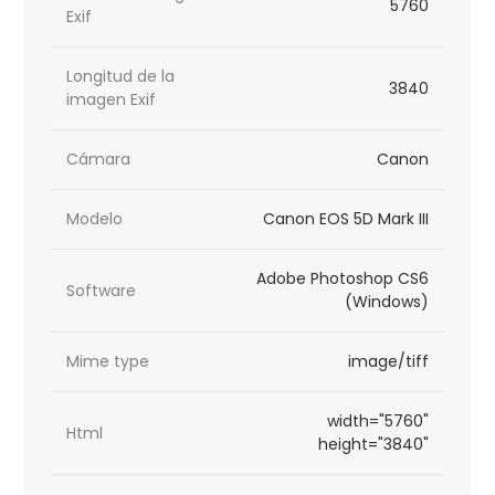
5760
Exif
Longitud de la
3840
imagen Exif
Cámara
Canon
Modelo
Canon EOS 5D Mark III
Adobe Photoshop CS6
Software
(Windows)
Mime type
image/tiff
width="5760"
Html
height="3840"