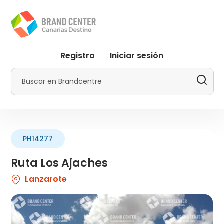
Pasar
al
contenido
principal
User
Registro
Iniciar sesión
account
menu
Buscar
by
Promotur
PH14277
Ruta Los Ajaches
Lanzarote