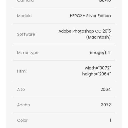
Cámara
GoPro
Modelo
HERO3+ Silver Edition
Adobe Photoshop CC 2015
Software
(Macintosh)
Mime type
image/tiff
width="3072"
Html
height="2064"
Alto
2064
Ancho
3072
Color
1