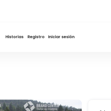
Historias
Registro
Iniciar sesión
User
account
menu
by
Promotur