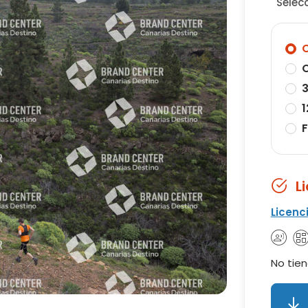
Selec
O
O
3
1
F
L
Licenc
No tien