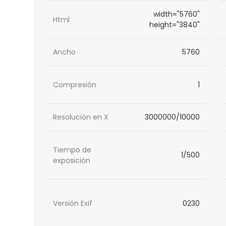
width="5760"
Html
height="3840"
Ancho
5760
Compresión
1
Resolución en X
3000000/10000
Tiempo de
1/500
exposición
Versión Exif
0230