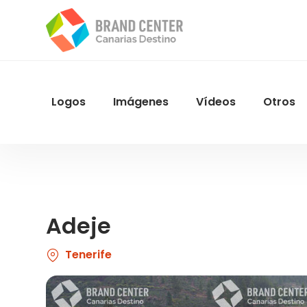
Pasar
al
contenido
principal
Logos
Imágenes
Vídeos
Otros
Menu
Navegacion
Adeje
Tenerife