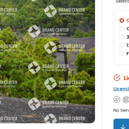
Selec
O
O
3
1
F
L
Licenc
No tien