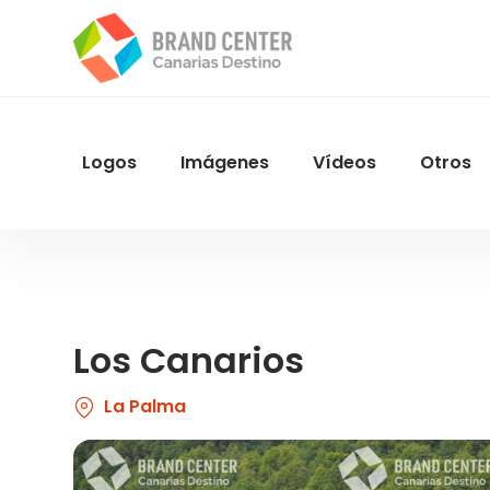
Pasar
al
contenido
principal
Logos
Imágenes
Vídeos
Otros
Menu
Navegacion
Los Canarios
La Palma