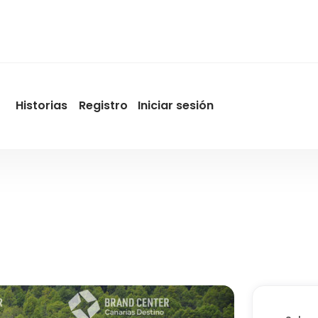
Historias
Registro
Iniciar sesión
User
account
menu
by
Promotur