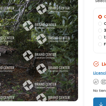
Selec
O
O
3
1
F
L
Licenc
No tien