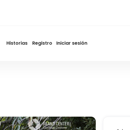
Historias
Registro
Iniciar sesión
User
account
menu
by
Promotur