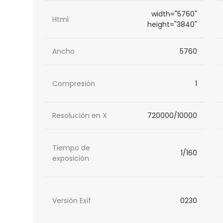
width="5760"
Html
height="3840"
Ancho
5760
Compresión
1
Resolución en X
720000/10000
Tiempo de
1/160
exposición
Versión Exif
0230