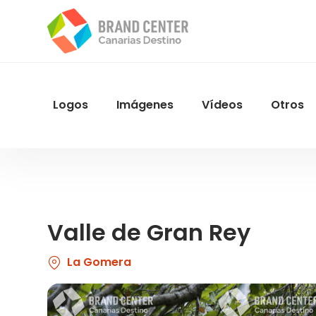
Pasar
al
contenido
principal
Logos
Imágenes
Vídeos
Otros
Menu
Navegacion
Valle de Gran Rey
La Gomera